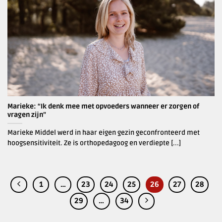
Marieke: “Ik denk mee met opvoeders wanneer er zorgen of
vragen zijn”
Marieke Middel werd in haar eigen gezin geconfronteerd met
hoogsensitiviteit. Ze is orthopedagoog en verdiepte [...]
1
…
23
24
25
26
27
28
29
…
34