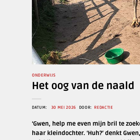
ONDERWIJS
Het oog van de naald
30 MEI 2026
REDACTIE
‘Gwen, help me even mijn bril te zoek
haar kleindochter. ‘Huh?’ denkt Gwen, 