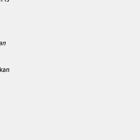
an
 kan