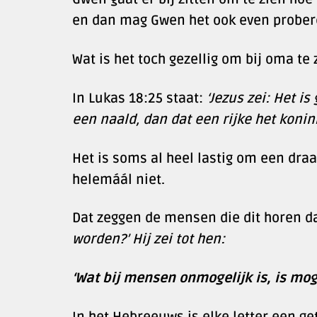
en dan mag Gwen het ook even prober
Wat is het toch gezellig om bij oma te z
In Lukas 18:25 staat:
‘Jezus zei: Het i
een naald, dan dat een rijke het konin
Het is soms al heel lastig om een dra
helemáál niet.
Dat zeggen de mensen die dit horen d
worden?’ Hij zei tot hen:
‘Wat bij mensen onmogelijk is, is moge
In het Hebreeuws is elke letter een ge