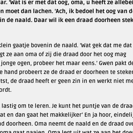
ar. ‘Wat is er met dat oog, oma, u heeft ze allebe
n moet dan lachen. ‘Ach, ik bedoel het oog van d
 in de naald. Daar wil ik een draad doorheen ste
lein gaatje bovenin de naald. ‘Wat gek dat me dat
agt ze aan oma of zij die draad door het oog mag
bt jonge ogen, probeer het maar eens.’ Gwen pakt d
e hand probeert ze de draad er doorheen te steke
tst, de draad heeft er geen zin in en werkt niet m
ordt.
 lastig om te leren. Je kunt het puntje van de dra
t en dan gaat het makkelijker’ En ja hoor, eindeli
eind doorheen. Oma neemt de naald en de draad ov
 oma gaat naaien. Oma legt uit wat ze aan het doe