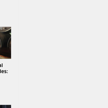
al
les: