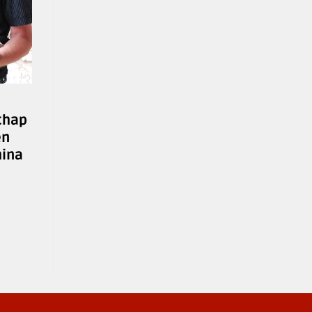
chap
en
hina