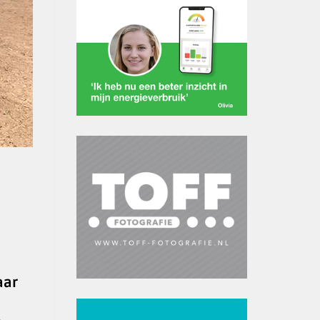
aar
p