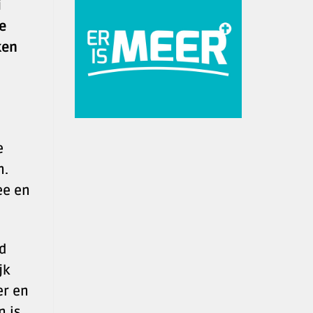
i
e
ken
e
n.
ee en
ad
jk
er en
n is