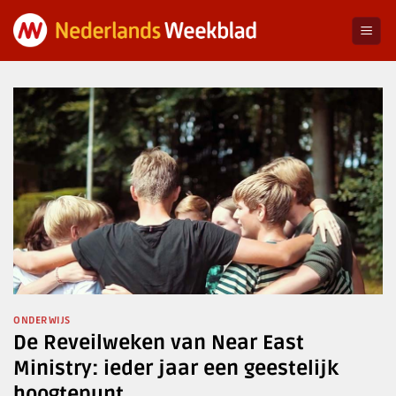
Ga
naar
inhoud
ONDERWIJS
De Reveilweken van Near East
Ministry: ieder jaar een geestelijk
hoogtepunt