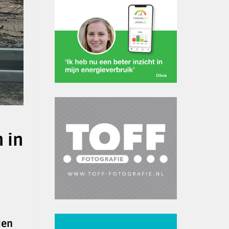
 in
len