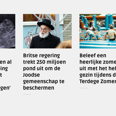
Britse regering
Beleef een
en al
trekt 250 miljoen
heerlijke zom
ing
pond uit om de
uit met het he
t
Joodse
gezin tijdens 
gemeenschap te
Terdege Zomer
gen’
beschermen