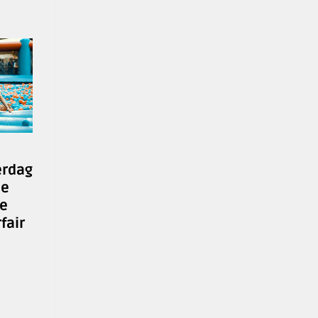
erdag
le
de
fair