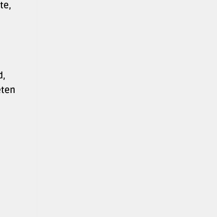
te,
d,
eten