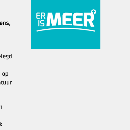
n
ens,
elegd
n op
atuur
n
k