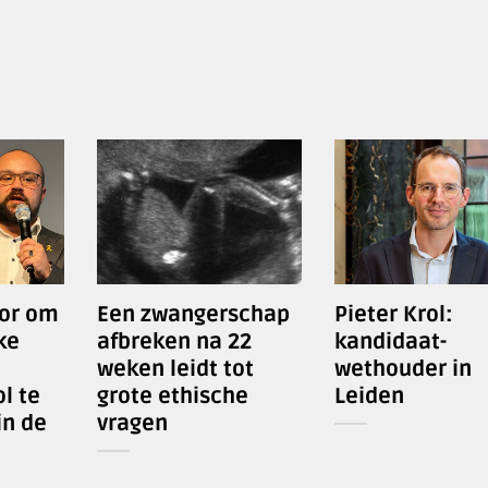
oor om
Een zwangerschap
Pieter Krol:
ke
afbreken na 22
kandidaat-
weken leidt tot
wethouder in
l te
grote ethische
Leiden
in de
vragen