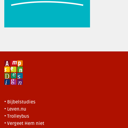
• Bijbelstudies
• Leven.nu
• Trolleybus
• Vergeet Hem niet