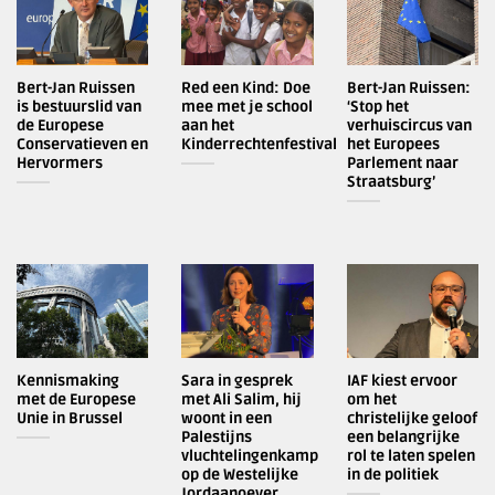
Bert-Jan Ruissen
Red een Kind: Doe
Bert-Jan Ruissen:
is bestuurslid van
mee met je school
‘Stop het
de Europese
aan het
verhuiscircus van
Conservatieven en
Kinderrechtenfestival
het Europees
Hervormers
Parlement naar
Straatsburg’
Kennismaking
Sara in gesprek
IAF kiest ervoor
met de Europese
met Ali Salim, hij
om het
Unie in Brussel
woont in een
christelijke geloof
Palestijns
een belangrijke
vluchtelingenkamp
rol te laten spelen
op de Westelijke
in de politiek
Jordaanoever