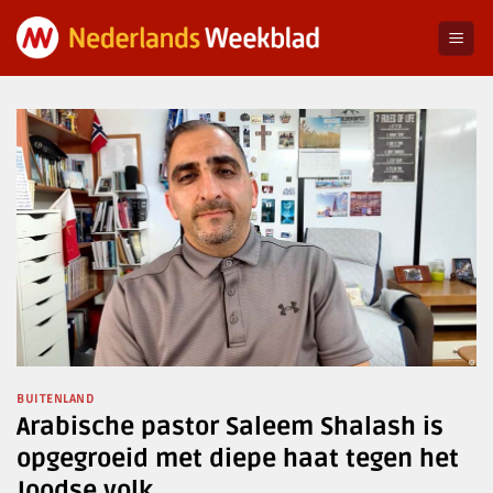
Ga
naar
inhoud
BUITENLAND
Arabische pastor Saleem Shalash is
opgegroeid met diepe haat tegen het
Joodse volk