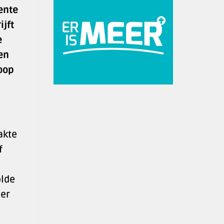
ente
ijft
e
en
oop
akte
f
e
olde
der