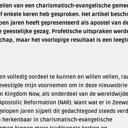
n zeilen van een charismatisch-evangelische geme
f enkele keren heb gesproken. Het artikel beschr
open jaren heeft gepresenteerd als apostel van d
 geestelijke gezag. Profetische uitspraken werd
chap, maar het voorlopige resultaat is een leegl
en volledig oordeel te kunnen en willen vellen, ra
t bevestigde mijn voornemen om in deze nieuwsbrie
an Kingdom Now, als onderdeel van de wereldwijd
Apostolic Reformation (NAR). Want wat er in Zeew
fgelopen jaren sijpelt dit gedachtegoed steeds ver
en herkenbaar in charismatisch-evangelische