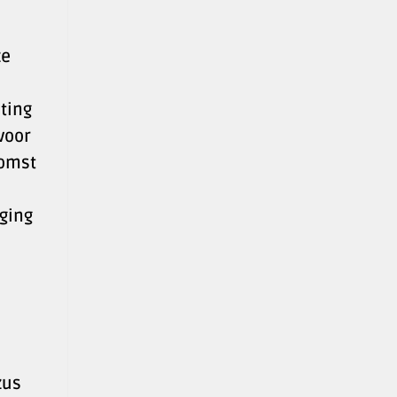
ze
ting
voor
komst
eging
zus