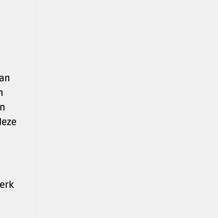
van
n
en
deze
werk