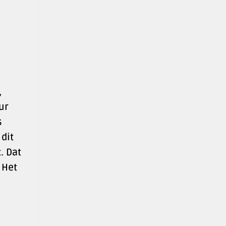
,
ur
s
dit
. Dat
 Het