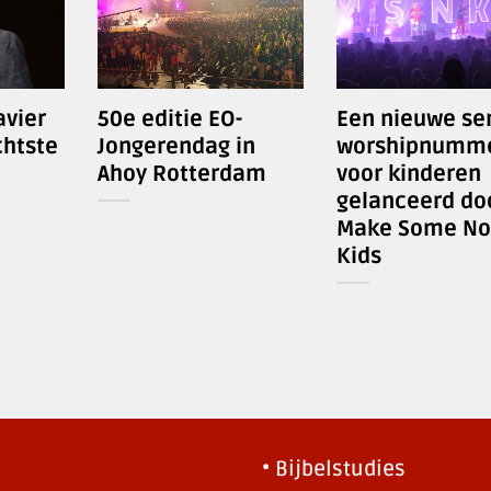
avier
50e editie EO-
Een nieuwe se
chtste
Jongerendag in
worshipnumm
Ahoy Rotterdam
voor kinderen
gelanceerd do
Make Some No
Kids
• Bijbelstudies