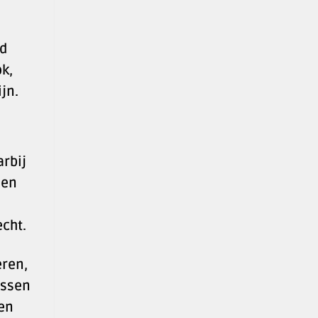
nd
k,
jn.
rbij
len
echt.
eren,
issen
sen