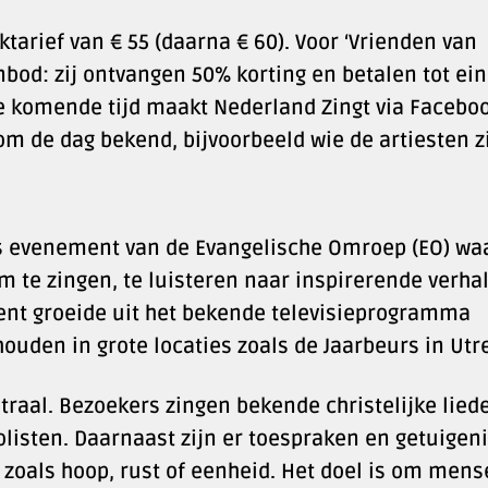
ktarief van € 55 (daarna € 60). Voor ‘Vrienden van
nbod: zij ontvangen 50% korting en betalen tot ei
 De komende tijd maakt Nederland Zingt via Faceboo
 de dag bekend, bijvoorbeeld wie de artiesten zi
ks evenement van de Evangelische Omroep (EO) waa
te zingen, te luisteren naar inspirerende verha
ent groeide uit het bekende televisieprogramma
ouden in grote locaties zoals de Jaarbeurs in Utr
raal. Bezoekers zingen bekende christelijke lied
olisten. Daarnaast zijn er toespraken en getuigen
, zoals hoop, rust of eenheid. Het doel is om men