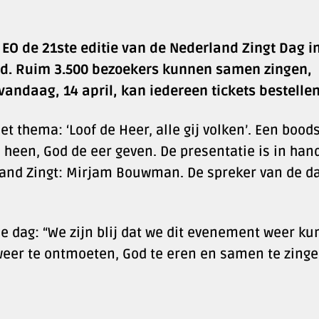
 EO de 21ste editie van de Nederland Zingt Dag i
ld. Ruim 3.500 bezoekers kunnen samen zingen,
ndaag, 14 april, kan iedereen tickets bestellen
het thema: ‘Loof de Heer, alle gij volken’. Een boo
heen, God de eer geven. De presentatie is in han
land Zingt: Mirjam Bouwman. De spreker van de da
 de dag: “We zijn blij dat we dit evenement weer k
 weer te ontmoeten, God te eren en samen te zing