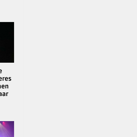
e
eres
men
aar