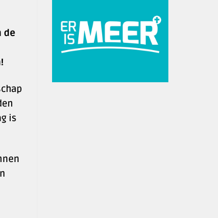
n de
!
dschap
den
g is
unnen
en