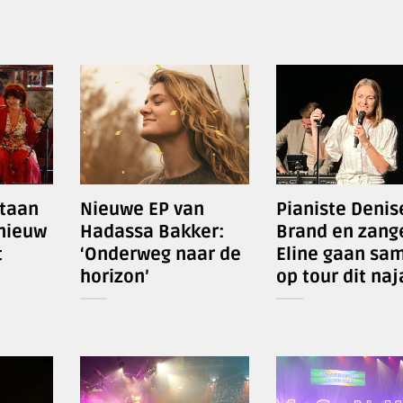
staan
Nieuwe EP van
Pianiste Denis
pnieuw
Hadassa Bakker:
Brand en zang
t
‘Onderweg naar de
Eline gaan sa
horizon’
op tour dit naj