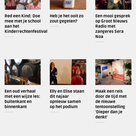
Red een Kind: Doe
Heb je het ooit zo
Een mooi gesprek
mee met je school
zout gegeten?
op Groot Nieuws
aan het
Radio met
Kinderrechtenfestival
zangeres Sera
Noa
Een oud verhaal
Elly en Elise staan
Maak een reis
met een wijze les:
dit najaar
door de tijd met
buitenkant en
opnieuw samen
de nieuwe
binnenkant
op het podium
tentoonstelling
‘Dieper dan je
denkt’