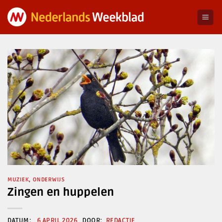
Ga
naar
inhoud
MUZIEK
,
ONDERWIJS
Zingen en huppelen
6 APRIL 2026
REDACTIE