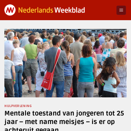
Ga
naar
inhoud
HULPVERLENING
Mentale toestand van jongeren tot 25
jaar – met name meisjes – is er op
achteruit gegaan