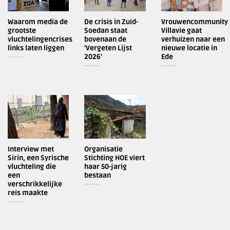
Waarom media de
De crisis in Zuid-
Vrouwencommunity
grootste
Soedan staat
Villavie gaat
vluchtelingencrises
bovenaan de
verhuizen naar een
links laten liggen
‘Vergeten Lijst
nieuwe locatie in
2026’
Ede
Interview met
Organisatie
Sirin, een Syrische
Stichting HOE viert
vluchteling die
haar 50-jarig
een
bestaan
verschrikkelijke
reis maakte