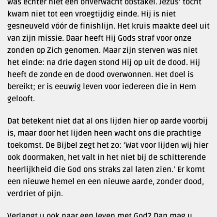
was echter niet een onverwacht obstakel. Jezus’ tocht
kwam niet tot een vroegtijdig einde. Hij is niet
gesneuveld vóór de finishlijn. Het kruis maakte deel uit
van zijn missie. Daar heeft Hij Gods straf voor onze
zonden op Zich genomen. Maar zijn sterven was niet
het einde: na drie dagen stond Hij op uit de dood. Hij
heeft de zonde en de dood overwonnen. Het doel is
bereikt; er is eeuwig leven voor iedereen die in Hem
gelooft.
Dat betekent niet dat al ons lijden hier op aarde voorbij
is, maar door het lijden heen wacht ons die prachtige
toekomst. De Bijbel zegt het zo: ‘Wat voor lijden wij hier
ook doormaken, het valt in het niet bij de schitterende
heerlijkheid die God ons straks zal laten zien.’ Er komt
een nieuwe hemel en een nieuwe aarde, zonder dood,
verdriet of pijn.
Verlangt u ook naar een leven met God? Dan mag u