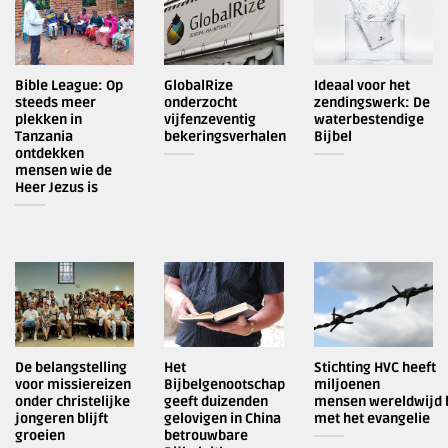
Bible League: Op
GlobalRize
Ideaal voor het
steeds meer
onderzocht
zendingswerk: De
plekken in
vijfenzeventig
waterbestendige
Tanzania
bekeringsverhalen
Bijbel
ontdekken
mensen wie de
Heer Jezus is
De belangstelling
Het
Stichting HVC heeft
voor missiereizen
Bijbelgenootschap
miljoenen
onder christelijke
geeft duizenden
mensen wereldwijd 
jongeren blijft
gelovigen in China
met het evangelie
groeien
betrouwbare