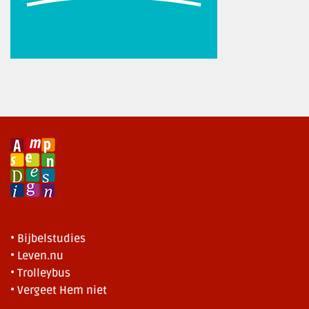
• Bijbelstudies
• Leven.nu
• Trolleybus
• Vergeet Hem niet