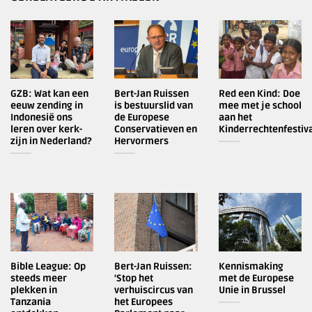
GZB: Wat kan een
Bert-Jan Ruissen
Red een Kind: Doe
eeuw zending in
is bestuurslid van
mee met je school
Indonesië ons
de Europese
aan het
leren over kerk-
Conservatieven en
Kinderrechtenfestiva
zijn in Nederland?
Hervormers
Bible League: Op
Bert-Jan Ruissen:
Kennismaking
steeds meer
‘Stop het
met de Europese
plekken in
verhuiscircus van
Unie in Brussel
Tanzania
het Europees