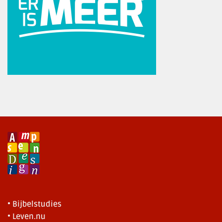
• Bijbelstudies
• Leven.nu