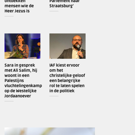
ontdekken
Parlement naar
mensen wie de
Straatsburg’
Heer Jezus is
Sara in gesprek
IAF kiest ervoor
met Ali Salim, hij
om het
woont in een
christelijke geloof
Palestijns
een belangrijke
vluchtelingenkamp
rol te laten spelen
op de Westelijke
in de politiek
Jordaanoever