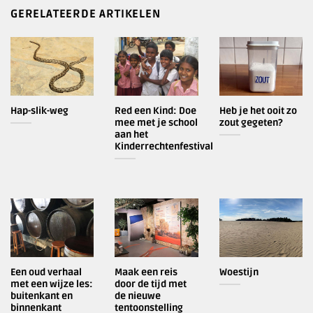
GERELATEERDE ARTIKELEN
Hap-slik-weg
Red een Kind: Doe
Heb je het ooit zo
mee met je school
zout gegeten?
aan het
Kinderrechtenfestival
Een oud verhaal
Maak een reis
Woestijn
met een wijze les:
door de tijd met
buitenkant en
de nieuwe
binnenkant
tentoonstelling