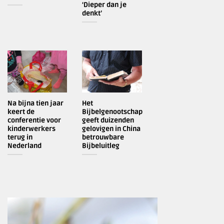
‘Dieper dan je
denkt’
Na bijna tien jaar
Het
keert de
Bijbelgenootschap
conferentie voor
geeft duizenden
kinderwerkers
gelovigen in China
terug in
betrouwbare
Nederland
Bijbeluitleg