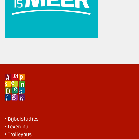
• Bijbelstudies
• Leven.nu
• Trolleybus