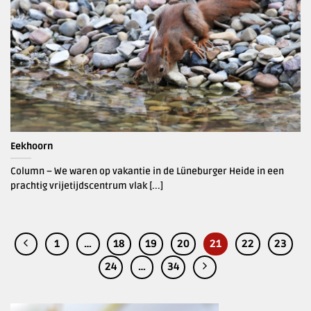
Eekhoorn
Column – We waren op vakantie in de Lüneburger Heide in een
prachtig vrijetijdscentrum vlak [...]
1
…
18
19
20
21
22
23
24
…
34